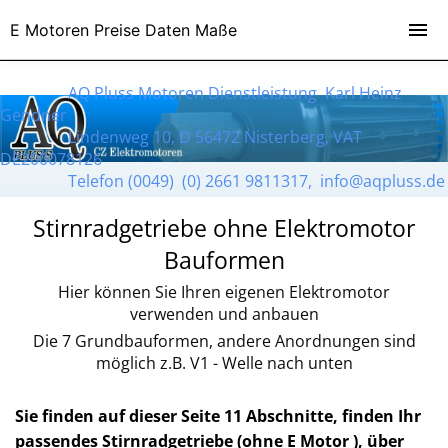
E Motoren Preise Daten Maße
AQ Pluss Motoren Dienstleistung Karl Heinz
Gendner
Lindenweg 10, D 56472 Nisterberg, VAT
DE200078126
Telefon (0049) (0) 2661 9811317, info@aqpluss.de
Stirnradgetriebe ohne Elektromotor
Bauformen
Hier können Sie Ihren eigenen Elektromotor
verwenden und anbauen
Die 7 Grundbauformen, andere Anordnungen sind
möglich z.B. V1 - Welle nach unten
Sie finden auf dieser Seite 11 Abschnitte, finden Ihr
passendes
Stirnradgetriebe (ohne E Motor ), über