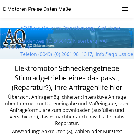
E Motoren Preise Daten Maße
AQ Pluss Motoren Dienstleistung Karl Heinz
Gendner
Lindenweg 10, D 56472 Nisterberg, VAT
DE200078126
Telefon (0049) (0) 2661 9811317, info@aqpluss.de
Elektromotor Schneckengetriebe
Stirnradgetriebe eines das passt,
(Reparatur?), Ihre Anfragehilfe hier
Übersicht Anfragemöglichkeiten: Interaktive Anfrage
über Internet zur Dateneingabe und Maßeingabe, oder
Anfrageformulare zum downloaden (ausfüllen und
verschicken), das es nachher auch passt, alternativ
Reparatur.
Anwendung: Ankreuzen (X), Zahlen oder Kurztext