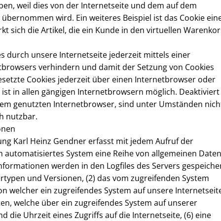
ben, weil dies von der Internetseite und dem auf dem
bernommen wird. Ein weiteres Beispiel ist das Cookie ein
 sich die Artikel, die ein Kunde in den virtuellen Warenko
 durch unsere Internetseite jederzeit mittels einer
tbrowsers verhindern und damit der Setzung von Cookies
setzte Cookies jederzeit über einen Internetbrowser oder
t in allen gängigen Internetbrowsern möglich. Deaktiviert
 dem genutzten Internetbrowser, sind unter Umständen nich
ch nutzbar.
onen
ung Karl Heinz Gendner erfasst mit jedem Aufruf der
in automatisiertes System eine Reihe von allgemeinen Date
formationen werden in den Logfiles des Servers gespeicher
rtypen und Versionen, (2) das vom zugreifenden System
von welcher ein zugreifendes System auf unsere Internetseit
ten, welche über ein zugreifendes System auf unserer
die Uhrzeit eines Zugriffs auf die Internetseite, (6) eine