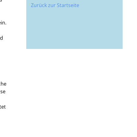
Zurück zur Startseite
in.
nd
che
ese
tet