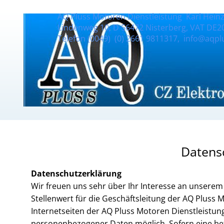
AQ Pluss Motoren Dienstleistung Karl Heinz
Lindenweg 10, D 56472 Nisterberg, VAT DE2
Telefon (0049) (0) 2661 9811317, info@aqplu
Datens
Datenschutzerklärung
Wir freuen uns sehr über Ihr Interesse an unser
Stellenwert für die Geschäftsleitung der AQ Pluss
Internetseiten der AQ Pluss Motoren Dienstleistun
personenbezogener Daten möglich. Sofern eine b