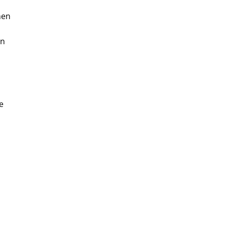
nen
en
e