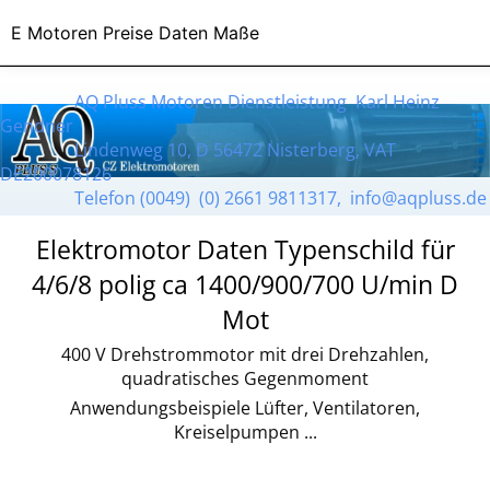
E Motoren Preise Daten Maße
AQ Pluss Motoren Dienstleistung Karl Heinz
Gendner
Lindenweg 10, D 56472 Nisterberg, VAT
DE200078126
Telefon (0049) (0) 2661 9811317, info@aqpluss.de
Elektromotor Daten Typenschild für
4/6/8 polig ca 1400/900/700 U/min D
Mot
400 V Drehstrommotor mit drei Drehzahlen,
quadratisches Gegenmoment
Anwendungsbeispiele Lüfter, Ventilatoren,
Kreiselpumpen ...