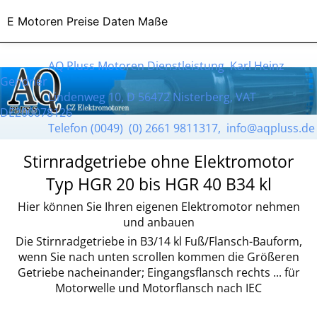
E Motoren Preise Daten Maße
AQ Pluss Motoren Dienstleistung Karl Heinz
Gendner
Lindenweg 10, D 56472 Nisterberg, VAT
DE200078126
Telefon (0049) (0) 2661 9811317, info@aqpluss.de
Stirnradgetriebe ohne Elektromotor
Typ HGR 20 bis HGR 40 B34 kl
Hier können Sie Ihren eigenen Elektromotor nehmen
und anbauen
Die Stirnradgetriebe in B3/14 kl Fuß/Flansch-Bauform,
wenn Sie nach unten scrollen kommen die Größeren
Getriebe nacheinander; Eingangsflansch rechts ... für
Motorwelle und Motorflansch nach IEC