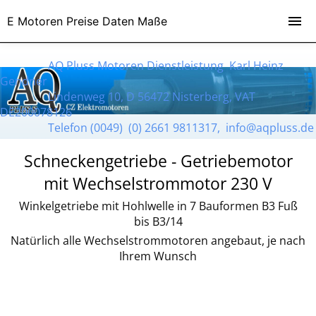
E Motoren Preise Daten Maße
AQ Pluss Motoren Dienstleistung Karl Heinz
Gendner
Lindenweg 10, D 56472 Nisterberg, VAT
DE200078126
Telefon (0049) (0) 2661 9811317, info@aqpluss.de
Schneckengetriebe - Getriebemotor
mit Wechselstrommotor 230 V
Winkelgetriebe mit Hohlwelle in 7 Bauformen B3 Fuß
bis B3/14
Natürlich alle Wechselstrommotoren angebaut, je nach
Ihrem Wunsch